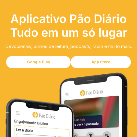
Aplicativo Pão Diário
Tudo em um só lugar
Devocionais, planos de leitura, podcasts, rádio e muito mais.
Google Play
App Store