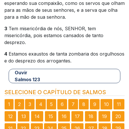
esperando sua compaixão, como os servos que olham
para as mãos de seus senhores, e a serva que olha
para a mão de sua senhora.
3
Tem misericórdia de nós, SENHOR, tem
misericórdia, pois estamos cansados de tanto
desprezo.
4
Estamos exaustos de tanta zombaria dos orgulhosos
e do desprezo dos arrogantes.
Ouvir
Salmos 123
SELECIONE O CAPÍTULO DE SALMOS
1
2
3
4
5
6
7
8
9
10
11
12
13
14
15
16
17
18
19
20
21
22
23
24
25
26
27
28
29