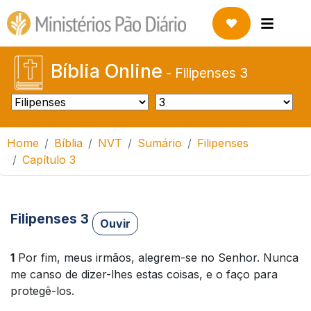
Bíblia Online
-
Filipenses 3
Home
Bíblia
NVT
Sumário
Filipenses
Capítulo 3
Filipenses 3
Ouvir
1
Por fim, meus irmãos, alegrem-se no Senhor. Nunca
me canso de dizer-lhes estas coisas, e o faço para
protegê-los.