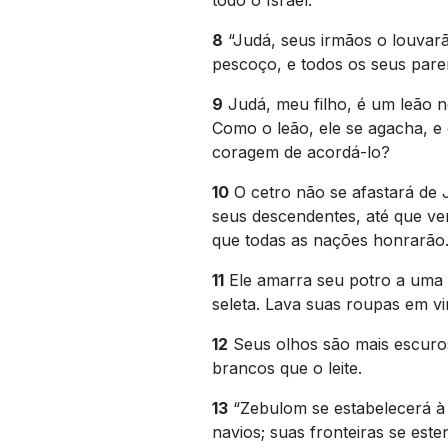
todo o Israel.
8
“Judá, seus irmãos o louvarã
pescoço, e todos os seus paren
9
Judá, meu filho, é um leão 
Como o leão, ele se agacha, e
coragem de acordá-lo?
10
O cetro não se afastará de 
seus descendentes, até que ve
que todas as nações honrarão
11
Ele amarra seu potro a uma v
seleta. Lava suas roupas em vi
12
Seus olhos são mais escuros
brancos que o leite.
13
“Zebulom se estabelecerá à 
navios; suas fronteiras se est