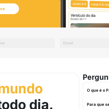
ore
Pergun
 mundo
O que é o P
todo dia.
Para que se