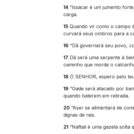
14
“Issacar é um jumento forte
carga.
15
Quando vir como o campo é 
curvará seus ombros para a car
16
“Dã governará seu povo, com
17
Dã será uma serpente à beir
caminho que morde o calcanhar 
18
Ó SENHOR, espero pelo teu 
19
“Gade será atacado por ban
quando baterem em retirada.
20
“Aser se alimentará de comid
dignas de reis.
21
“Naftali é uma gazela solta qu