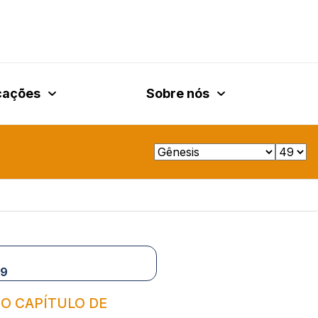
cações
Sobre nós
49
 O CAPÍTULO DE