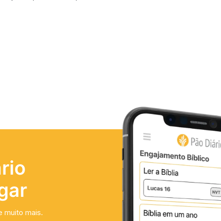
rio
gar
e muito mais.