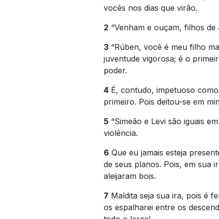
vocês nos dias que virão.
2
“Venham e ouçam, filhos de J
3
“Rúben, você é meu filho mai
juventude vigorosa; é o primei
poder.
4
É, contudo, impetuoso como 
primeiro. Pois deitou-se em mi
5
“Simeão e Levi são iguais em
violência.
6
Que eu jamais esteja present
de seus planos. Pois, em sua 
aleijaram bois.
7
Maldita seja sua ira, pois é fe
os espalharei entre os descend