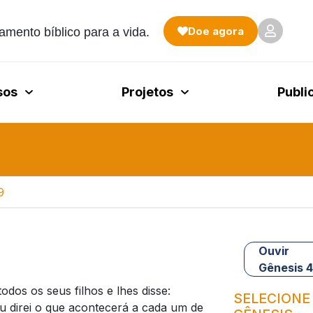
Doe agora
amento bíblico para a vida.
sos
Projetos
Publi
9
Ouvir
Gênesis 
os os seus filhos e lhes disse:
SELECIONE
 direi o que acontecerá a cada um de