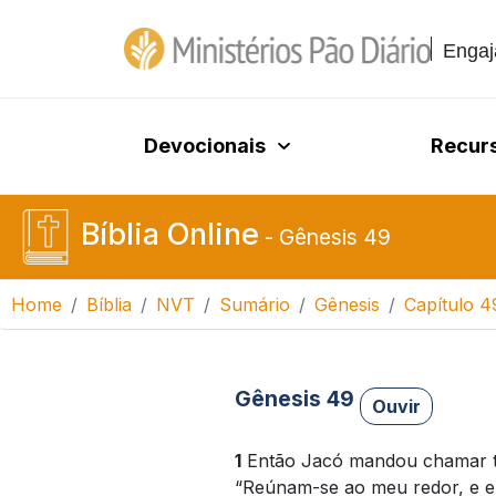
Engaj
Devocionais
Recur
Bíblia Online
-
Gênesis 49
Home
Bíblia
NVT
Sumário
Gênesis
Capítulo 4
Gênesis 49
Ouvir
1
Então Jacó mandou chamar tod
“Reúnam-se ao meu redor, e eu