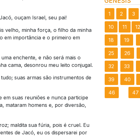
GÊNESIS
1
2
3
acó, ouçam Israel, seu pai!
10
11
1
s velho, minha força, o filho da minha
ro em importância e o primeiro em
18
19
25
26
uma enchente, e não será mais o
nha cama, desonrou meu leito conjugal.
32
33
 tudo; suas armas são instrumentos de
39
40
46
47
e em suas reuniões e nunca participe
ira, mataram homens e, por diversão,
roz; maldita sua fúria, pois é cruel. Eu
entes de Jacó, eu os dispersarei por