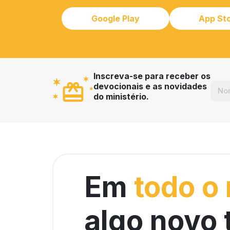
Google Play
App St
Inscreva-se para receber os
devocionais e as novidades
do ministério.
Em
todo o
algo novo 