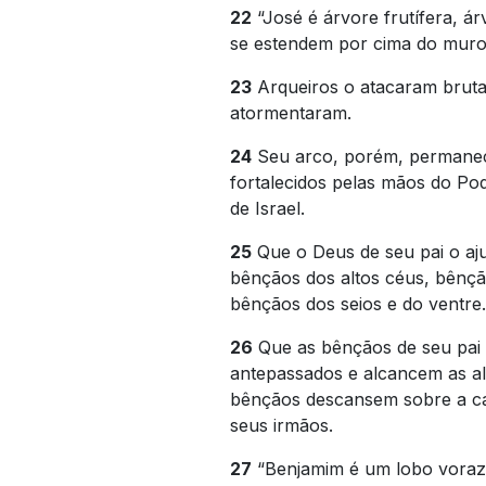
22
“José é árvore frutífera, ár
se estendem por cima do muro
23
Arqueiros o atacaram brutal
atormentaram.
24
Seu arco, porém, permanec
fortalecidos pelas mãos do Po
de Israel.
25
Que o Deus de seu pai o a
bênçãos dos altos céus, bênç
bênçãos dos seios e do ventre.
26
Que as bênçãos de seu pai
antepassados e alcancem as alt
bênçãos descansem sobre a ca
seus irmãos.
27
“Benjamim é um lobo voraz;