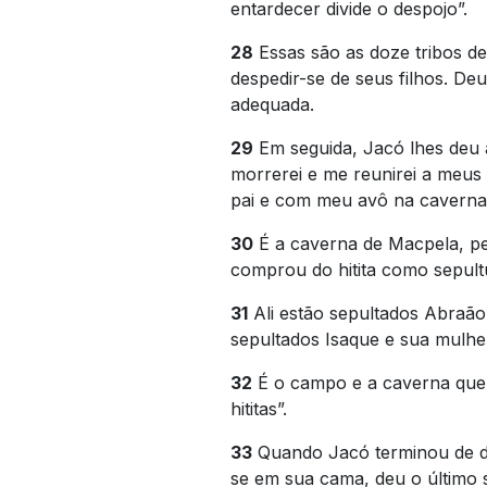
entardecer divide o despojo”.
28
Essas são as doze tribos de 
despedir-se de seus filhos. De
adequada.
29
Em seguida, Jacó lhes deu 
morrerei e me reunirei a meu
pai e com meu avô na caverna 
30
É a caverna de Macpela, p
comprou do hitita como sepul
31
Ali estão sepultados Abraão
sepultados Isaque e sua mulher,
32
É o campo e a caverna que
hititas”.
33
Quando Jacó terminou de dar
se em sua cama, deu o último s