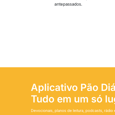
antepassados.
Aplicativo Pão Diá
Tudo em um só lu
Devocionais, planos de leitura, podcasts, rádio 