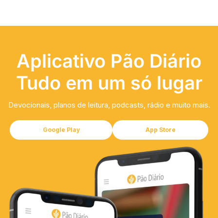
Aplicativo Pão Diário
Tudo em um só lugar
Devocionais, planos de leitura, podcasts, rádio e muito mais.
Google Play
App Store