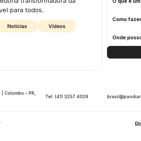
bedoria transformadora da
O que é um
vel para todos.
Como fazer
Notícias
Videos
Onde posso
 | Colombo – PR,
Tel: (41) 3257 4028
brasil@paodiar
.
Di