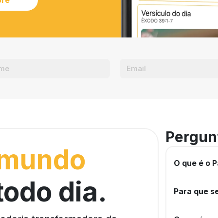
Pergun
 mundo
O que é o P
todo dia.
Para que se