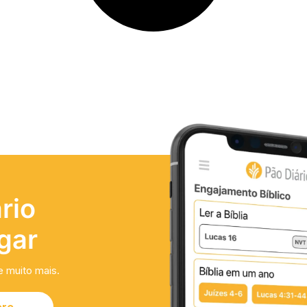
rio
gar
e muito mais.
ore