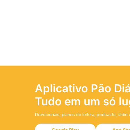
Aplicativo Pão Diá
Tudo em um só lu
Devocionais, planos de leitura, podcasts, rádio 
Google Play
App St