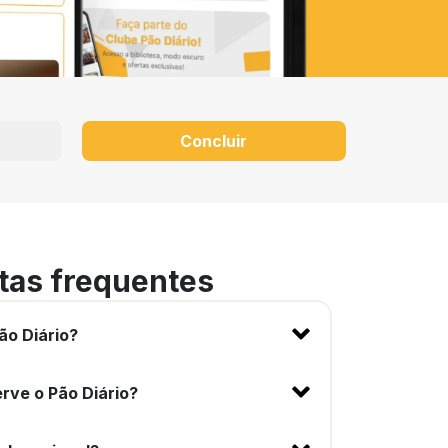
Concluir
tas frequentes
ão Diário?
rve o Pão Diário?