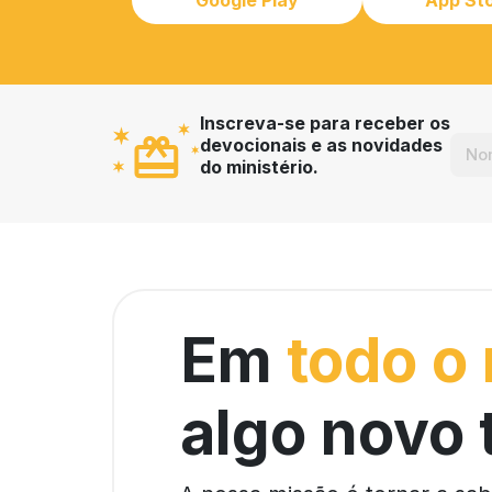
Inscreva-se para receber os
devocionais e as novidades
do ministério.
Em
todo o
algo novo 