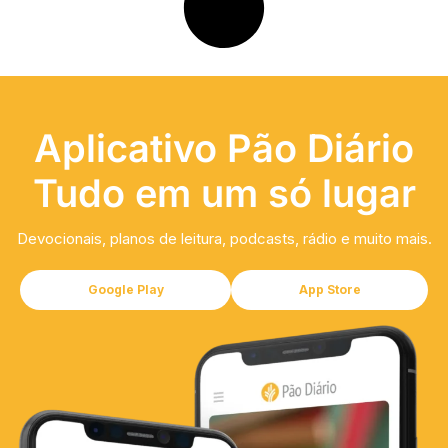
Aplicativo Pão Diário
Tudo em um só lugar
Devocionais, planos de leitura, podcasts, rádio e muito mais.
Google Play
App Store