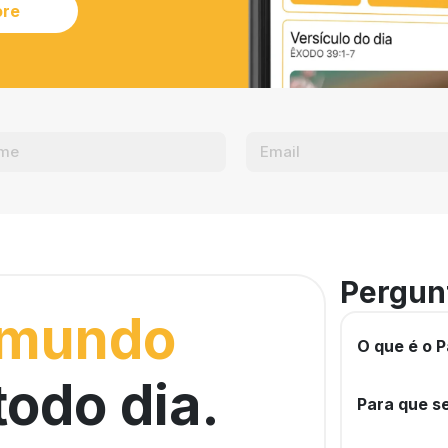
ore
Pergun
 mundo
O que é o P
todo dia.
Para que se