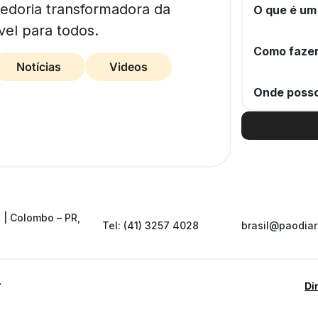
bedoria transformadora da
O que é um
vel para todos.
Como fazer
Notícias
Videos
Onde posso
 | Colombo – PR,
Tel: (41) 3257 4028
brasil@paodiar
.
Di