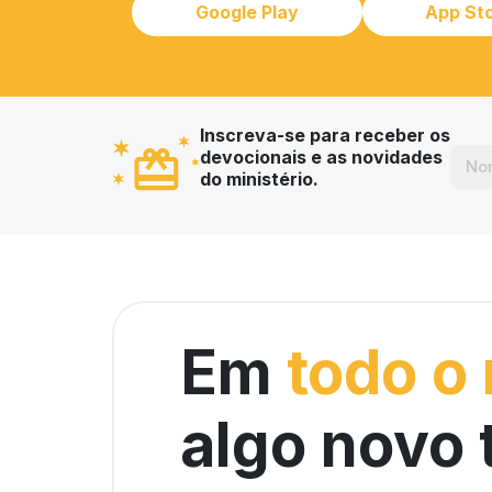
Google Play
App St
Inscreva-se para receber os
devocionais e as novidades
do ministério.
Em
todo o
algo novo 