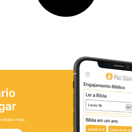
rio
gar
e muito mais.