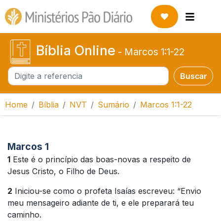
Bíblia Online
-
Marcos 1:1-22
Buscar
Buscar
Home
Bíblia
NVT
Sumário
Marcos 1:1-22
Marcos 1
1
Este é o princípio das boas-novas a respeito de
Jesus Cristo, o Filho de Deus.
2
Iniciou-se como o profeta Isaías escreveu: “Envio
meu mensageiro adiante de ti, e ele preparará teu
caminho.