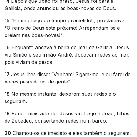
14
Depois que João foi preso, Jesus foi para a
Galileia, onde anunciou as boas-novas de Deus.
15
“Enfim chegou o tempo prometido!”, proclamava.
“O reino de Deus está próximo! Arrependam-se e
creiam nas boas-novas!”
16
Enquanto andava à beira do mar da Galileia, Jesus
viu Simão e seu irmão André. Jogavam redes ao mar,
pois viviam da pesca.
17
Jesus lhes disse: “Venham! Sigam-me, e eu farei de
vocês pescadores de gente”.
18
No mesmo instante, deixaram suas redes e o
seguiram.
19
Pouco mais adiante, Jesus viu Tiago e João, filhos
de Zebedeu, consertando redes num barco.
20
Chamou-os de imediato e eles também o seguiram,