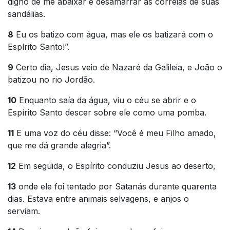
digno de me abaixar e desamarrar as correias de suas
sandálias.
8
Eu os batizo com água, mas ele os batizará com o
Espírito Santo!”.
9
Certo dia, Jesus veio de Nazaré da Galileia, e João o
batizou no rio Jordão.
10
Enquanto saía da água, viu o céu se abrir e o
Espírito Santo descer sobre ele como uma pomba.
11
E uma voz do céu disse: “Você é meu Filho amado,
que me dá grande alegria”.
12
Em seguida, o Espírito conduziu Jesus ao deserto,
13
onde ele foi tentado por Satanás durante quarenta
dias. Estava entre animais selvagens, e anjos o
serviam.