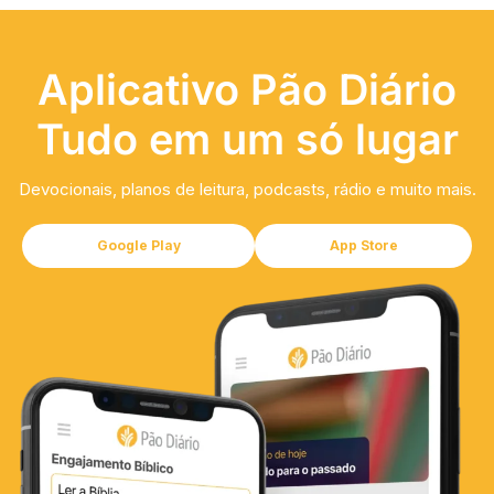
Aplicativo Pão Diário
Tudo em um só lugar
Devocionais, planos de leitura, podcasts, rádio e muito mais.
Google Play
App Store