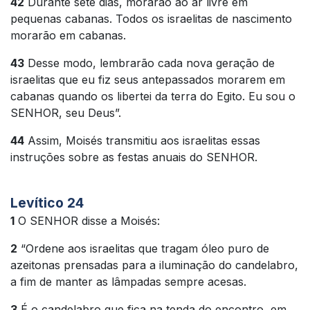
42
Durante sete dias, morarão ao ar livre em
pequenas cabanas. Todos os israelitas de nascimento
morarão em cabanas.
43
Desse modo, lembrarão cada nova geração de
israelitas que eu fiz seus antepassados morarem em
cabanas quando os libertei da terra do Egito. Eu sou o
SENHOR, seu Deus”.
44
Assim, Moisés transmitiu aos israelitas essas
instruções sobre as festas anuais do SENHOR.
Levítico 24
1
O SENHOR disse a Moisés:
2
“Ordene aos israelitas que tragam óleo puro de
azeitonas prensadas para a iluminação do candelabro,
a fim de manter as lâmpadas sempre acesas.
3
É o candelabro que fica na tenda do encontro, em