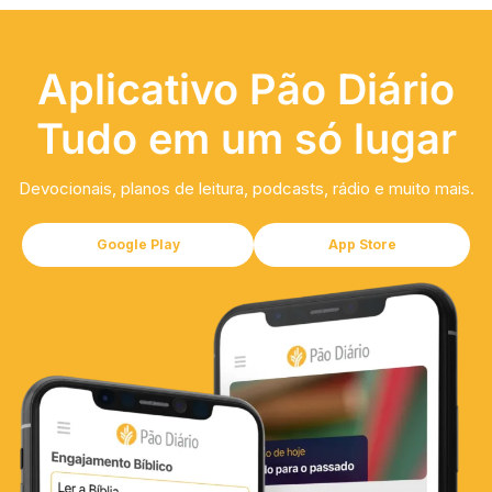
Aplicativo Pão Diário
Tudo em um só lugar
Devocionais, planos de leitura, podcasts, rádio e muito mais.
Google Play
App Store