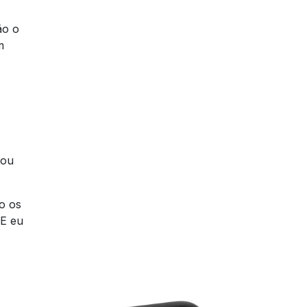
ão o
m
tou
o os
E eu