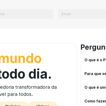
Pergun
 mundo
O que é o P
todo dia.
Para que se
bedoria transformadora da
O que é um
vel para todos.
Como fazer