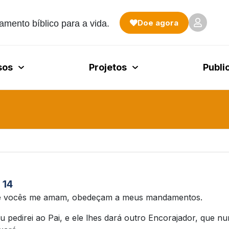
Doe agora
amento bíblico para a vida.
sos
Projetos
Publi
 14
 vocês me amam, obedeçam a meus mandamentos.
u pedirei ao Pai, e ele lhes dará outro Encorajador, que n