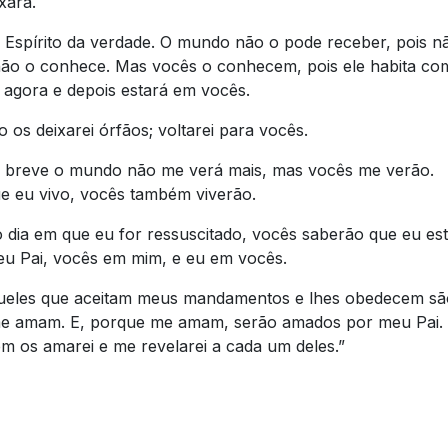
xará.
 Espírito da verdade. O mundo não o pode receber, pois n
não o conhece. Mas vocês o conhecem, pois ele habita co
 agora e depois estará em vocês.
 os deixarei órfãos; voltarei para vocês.
breve o mundo não me verá mais, mas vocês me verão.
e eu vivo, vocês também viverão.
dia em que eu for ressuscitado, vocês saberão que eu es
u Pai, vocês em mim, e eu em vocês.
eles que aceitam meus mandamentos e lhes obedecem sã
e amam. E, porque me amam, serão amados por meu Pai. 
m os amarei e me revelarei a cada um deles.”