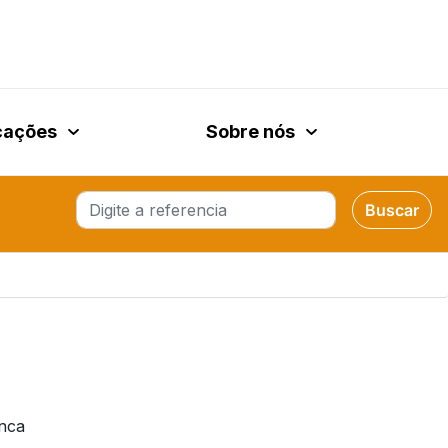
cações
Sobre nós
Buscar
Buscar
unca