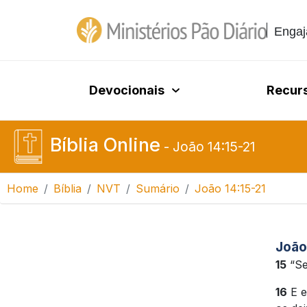
Engaj
Devocionais
Recur
Bíblia Online
-
João 14:15-21
Home
Bíblia
NVT
Sumário
João 14:15-21
João
15
“Se
16
E e