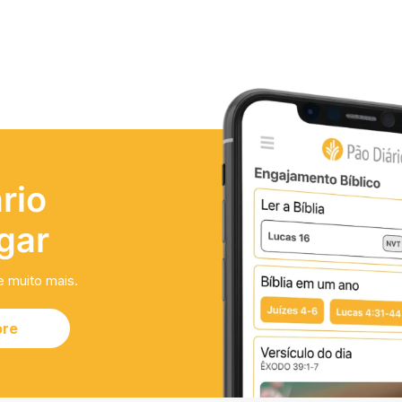
rio
gar
e muito mais.
ore