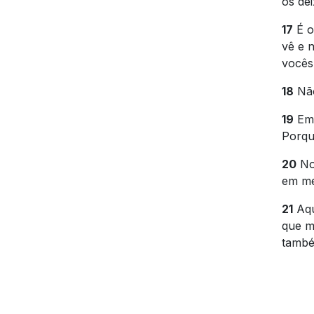
os dei
17
É o
vê e 
vocês
18
Não
19
Em 
Porqu
20
No 
em me
21
Aqu
que m
també