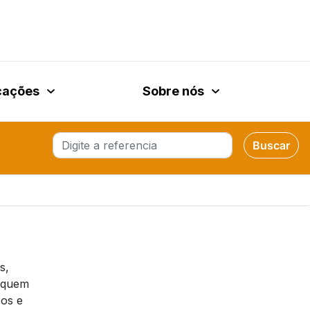
cações
Sobre nós
Buscar
Buscar
s,
fiquem
pos e