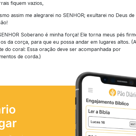
rais fiquem vazios,
mo assim me alegrarei no SENHOR; exultarei no Deus de
ção!
ENHOR Soberano é minha força! Ele torna meus pés firm
os da corça, para que eu possa andar em lugares altos. (
te do coral: Essa oração deve ser acompanhada por
umentos de corda.)
rio
gar