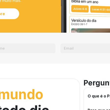
e muito mais.
ore
Pergun
 mundo
O que é o P