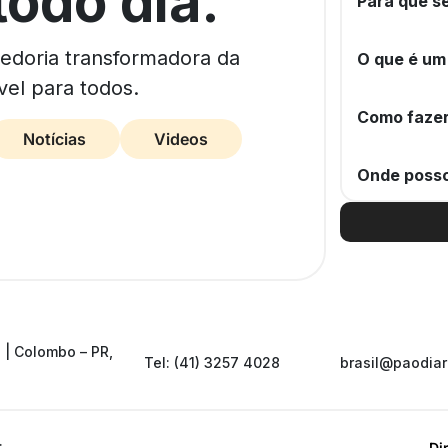
todo dia.
Para que se
bedoria transformadora da
O que é um
vel para todos.
Como fazer
Notícias
Videos
Onde posso
 | Colombo – PR,
Tel: (41) 3257 4028
brasil@paodiar
.
Di