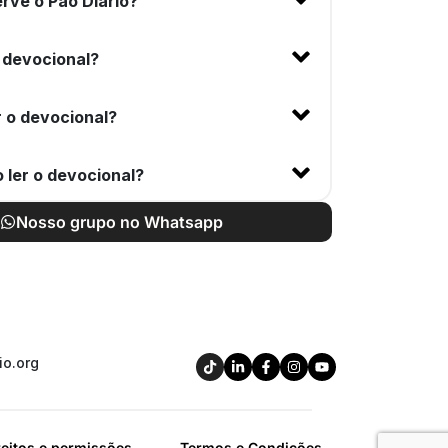
rve o Pão Diário?
 devocional?
 o devocional?
 ler o devocional?
Nosso grupo no Whatsapp
io.org
reitos e permissões
Termos e Condições