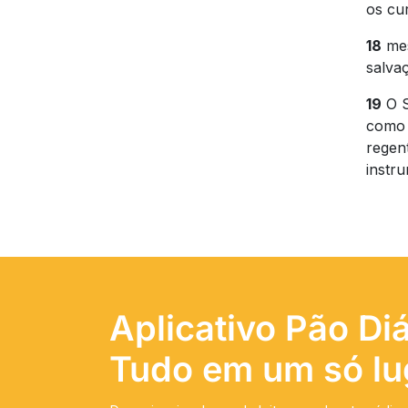
os cur
18
mes
salva
19
O S
como 
regen
instr
Aplicativo Pão Diá
Tudo em um só lu