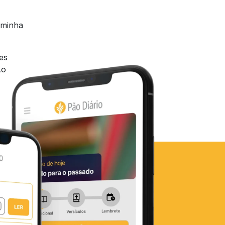
 minha
es
Ao