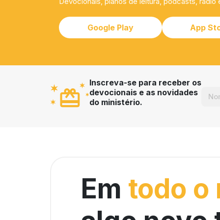
Devocionais, planos de leitura, podcasts, rádio 
Google Play
App St
Inscreva-se para receber os
devocionais e as novidades
do ministério.
Em
todo o