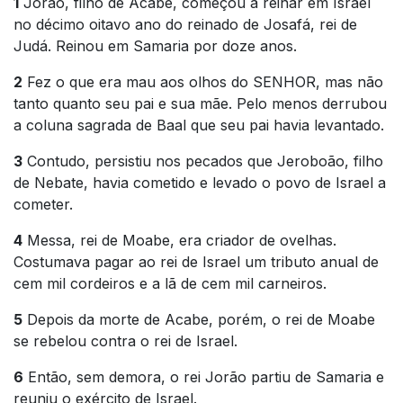
1
Jorão, filho de Acabe, começou a reinar em Israel
no décimo oitavo ano do reinado de Josafá, rei de
Judá. Reinou em Samaria por doze anos.
2
Fez o que era mau aos olhos do SENHOR, mas não
tanto quanto seu pai e sua mãe. Pelo menos derrubou
a coluna sagrada de Baal que seu pai havia levantado.
3
Contudo, persistiu nos pecados que Jeroboão, filho
de Nebate, havia cometido e levado o povo de Israel a
cometer.
4
Messa, rei de Moabe, era criador de ovelhas.
Costumava pagar ao rei de Israel um tributo anual de
cem mil cordeiros e a lã de cem mil carneiros.
5
Depois da morte de Acabe, porém, o rei de Moabe
se rebelou contra o rei de Israel.
6
Então, sem demora, o rei Jorão partiu de Samaria e
reuniu o exército de Israel.