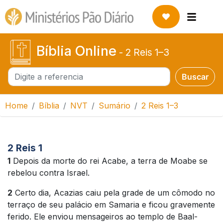
Bíblia Online
-
2 Reis 1–3
Buscar
Buscar
Home
Bíblia
NVT
Sumário
2 Reis 1–3
2 Reis 1
1
Depois da morte do rei Acabe, a terra de Moabe se
rebelou contra Israel.
2
Certo dia, Acazias caiu pela grade de um cômodo no
terraço de seu palácio em Samaria e ficou gravemente
ferido. Ele enviou mensageiros ao templo de Baal-