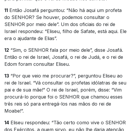
11
Então Josafá perguntou: “Não há aqui um profeta
do SENHOR? Se houver, podemos consultar o
SENHOR por meio dele”. Um dos oficiais do rei de
Israel respondeu: “Eliseu, filho de Safate, está aqui. Ele
era o ajudante de Elias”.
12
“Sim, o SENHOR fala por meio dele”, disse Josafá.
Então o rei de Israel, Josafá, o rei de Judá, e o rei de
Edom foram consultar Eliseu.
13
“Por que veio me procurar?”, perguntou Eliseu ao
rei de Israel. “Vá consultar os profetas idólatras de seu
pai e de sua mãe!” O rei de Israel, porém, disse: “Vim
procurá-lo porque foi o SENHOR que chamou esses
três reis só para entregá-los nas mãos do rei de
Moabe!”.
14
Eliseu respondeu: “Tão certo como vive o SENHOR
dos Exércitos, a quem sirvo, eu não lhe daria atenção