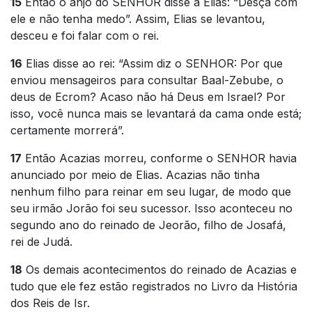
15
Então o anjo do SENHOR disse a Elias: “Desça com
ele e não tenha medo”. Assim, Elias se levantou,
desceu e foi falar com o rei.
16
Elias disse ao rei: “Assim diz o SENHOR: Por que
enviou mensageiros para consultar Baal-Zebube, o
deus de Ecrom? Acaso não há Deus em Israel? Por
isso, você nunca mais se levantará da cama onde está;
certamente morrerá”.
17
Então Acazias morreu, conforme o SENHOR havia
anunciado por meio de Elias. Acazias não tinha
nenhum filho para reinar em seu lugar, de modo que
seu irmão Jorão foi seu sucessor. Isso aconteceu no
segundo ano do reinado de Jeorão, filho de Josafá,
rei de Judá.
18
Os demais acontecimentos do reinado de Acazias e
tudo que ele fez estão registrados no Livro da História
dos Reis de Isr.