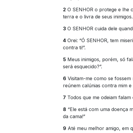
2
O SENHOR o protege e lhe co
terra e o livra de seus inimigos.
3
O SENHOR cuida dele quando 
4
Orei: “Ó SENHOR, tem miseri
contra ti!”.
5
Meus inimigos, porém, só fa
será esquecido?”.
6
Visitam-me como se fossem 
reúnem calúnias contra mim e 
7
Todos que me odeiam falam d
8
“Ele está com uma doença mo
da cama!”
9
Até meu melhor amigo, em q