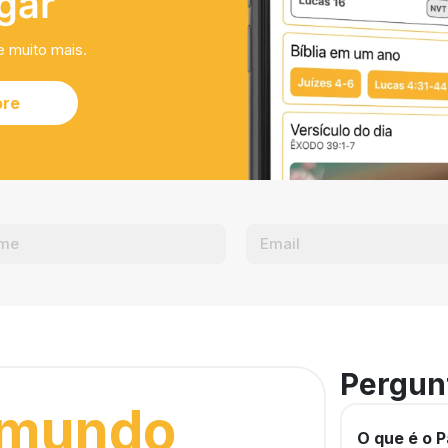
gar
e muito mais.
ore
Pergun
 mundo
O que é o P