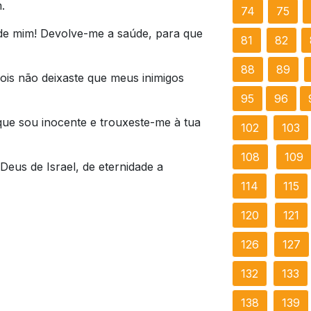
.
74
75
e mim! Devolve-me a saúde, para que
81
82
88
89
ois não deixaste que meus inimigos
95
96
ue sou inocente e trouxeste-me à tua
102
103
108
109
us de Israel, de eternidade a
114
115
120
121
126
127
132
133
138
139