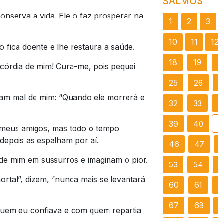
SALMOS
nserva a vida. Ele o faz prosperar na
1
2
3
10
11
1
fica doente e lhe restaura a saúde.
18
19
córdia de mim! Cura-me, pois pequei
25
26
lam mal de mim: “Quando ele morrerá e
32
33
39
40
meus amigos, mas todo o tempo
depois as espalham por aí.
46
47
e mim em sussurros e imaginam o pior.
53
54
rtal”, dizem, “nunca mais se levantará
60
61
67
68
uem eu confiava e com quem repartia