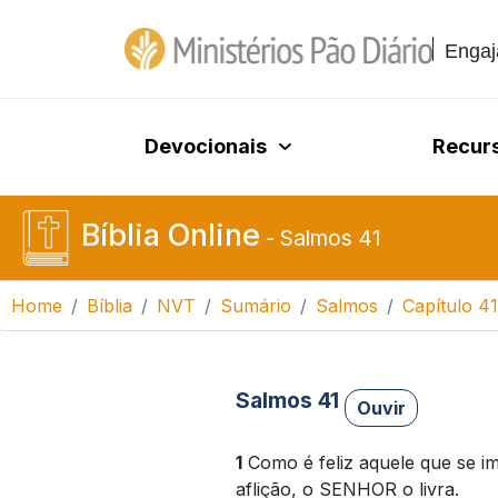
Engaj
Devocionais
Recur
Bíblia Online
-
Salmos 41
Home
Bíblia
NVT
Sumário
Salmos
Capítulo 41
Salmos 41
Ouvir
1
Como é feliz aquele que se 
aflição, o SENHOR o livra.