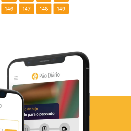
146
147
148
149