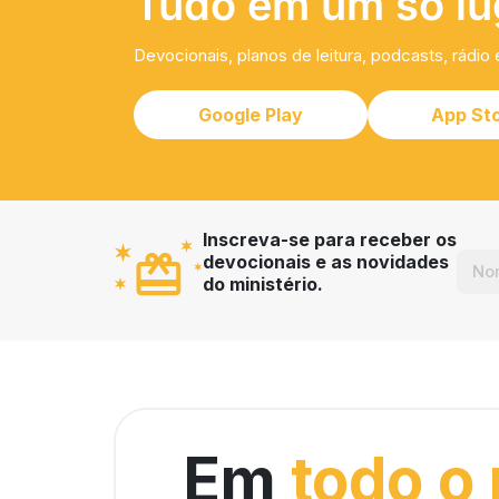
Tudo em um só lu
Devocionais, planos de leitura, podcasts, rádio 
Google Play
App St
Inscreva-se para receber os
devocionais e as novidades
do ministério.
Em
todo o