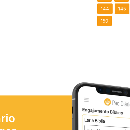
144
145
150
rio