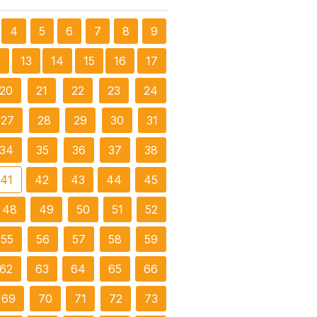
4
5
6
7
8
9
2
13
14
15
16
17
20
21
22
23
24
27
28
29
30
31
34
35
36
37
38
41
42
43
44
45
48
49
50
51
52
55
56
57
58
59
62
63
64
65
66
69
70
71
72
73