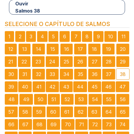
Ouvir
Salmos 38
SELECIONE O CAPÍTULO DE SALMOS
1
2
3
4
5
6
7
8
9
10
11
12
13
14
15
16
17
18
19
20
21
22
23
24
25
26
27
28
29
30
31
32
33
34
35
36
37
38
39
40
41
42
43
44
45
46
47
48
49
50
51
52
53
54
55
56
57
58
59
60
61
62
63
64
65
66
67
68
69
70
71
72
73
74