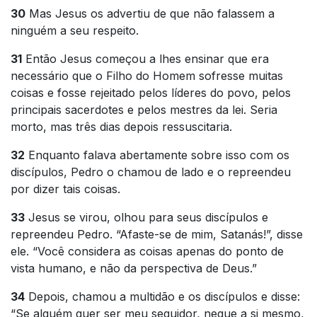
30
Mas Jesus os advertiu de que não falassem a
ninguém a seu respeito.
31
Então Jesus começou a lhes ensinar que era
necessário que o Filho do Homem sofresse muitas
coisas e fosse rejeitado pelos líderes do povo, pelos
principais sacerdotes e pelos mestres da lei. Seria
morto, mas três dias depois ressuscitaria.
32
Enquanto falava abertamente sobre isso com os
discípulos, Pedro o chamou de lado e o repreendeu
por dizer tais coisas.
33
Jesus se virou, olhou para seus discípulos e
repreendeu Pedro. “Afaste-se de mim, Satanás!”, disse
ele. “Você considera as coisas apenas do ponto de
vista humano, e não da perspectiva de Deus.”
34
Depois, chamou a multidão e os discípulos e disse:
“Se alguém quer ser meu seguidor, negue a si mesmo,