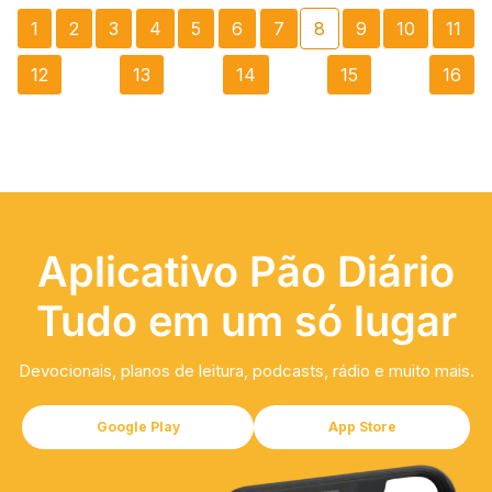
1
2
3
4
5
6
7
8
9
10
11
12
13
14
15
16
Aplicativo Pão Diário
Tudo em um só lugar
Devocionais, planos de leitura, podcasts, rádio e muito mais.
Google Play
App Store