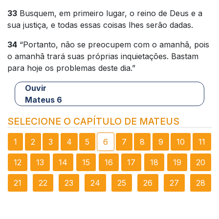
33
Busquem, em primeiro lugar, o reino de Deus e a
sua justiça, e todas essas coisas lhes serão dadas.
34
“Portanto, não se preocupem com o amanhã, pois
o amanhã trará suas próprias inquietações. Bastam
para hoje os problemas deste dia.”
Ouvir
Mateus 6
SELECIONE O CAPÍTULO DE MATEUS
1
2
3
4
5
6
7
8
9
10
11
12
13
14
15
16
17
18
19
20
21
22
23
24
25
26
27
28