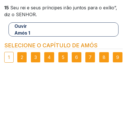
15
Seu rei e seus príncipes irão juntos para o exílio”,
diz o SENHOR.
Ouvir
Amós 1
SELECIONE O CAPÍTULO DE AMÓS
1
2
3
4
5
6
7
8
9