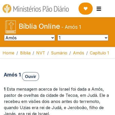
Bíblia Online
-
Amós 1
Home
Bíblia
NVT
Sumário
Amós
Capítulo 1
Amós 1
Ouvir
1
Esta mensagem acerca de Israel foi dada a Amós,
pastor de ovelhas da cidade de Tecoa, em Judá. Ele a
recebeu em visões dois anos antes do terremoto,
quando Uzias era rei de Judá, e Jeroboão, filho de
Jeoás, era rei de Israel.