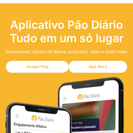
Aplicativo Pão Diário
Tudo em um só lugar
Devocionais, planos de leitura, podcasts, rádio e muito mais.
Google Play
App Store